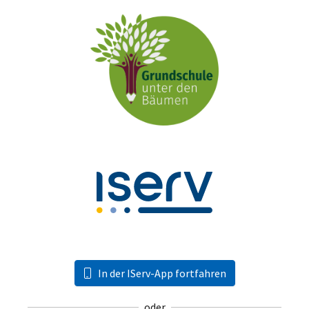
In der IServ-App fortfahren
oder