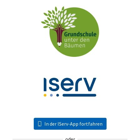
In der IServ-App fortfahren
oder