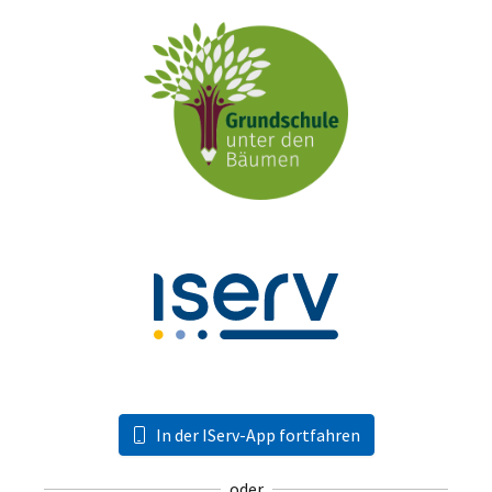
In der IServ-App fortfahren
oder